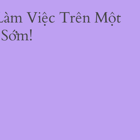
 Làm Việc Trên Một
 Sớm!